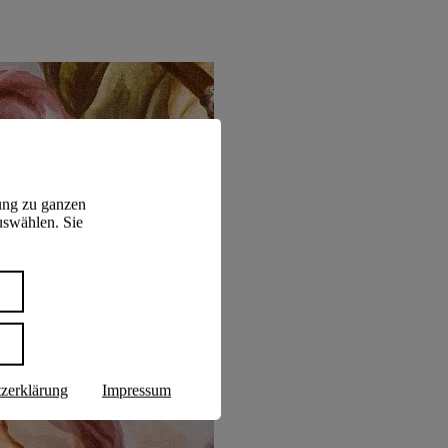
ung zu ganzen
uswählen. Sie
n
zerklärung
Impressum