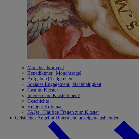
Mönche | Konvent
Benediktiner | Mönchsregel
Aufgaben | Tätigkeiten
Soziales Engagement | Nachhaltigkeit
Gast im Kloster
Interesse am Klosterleben?
Geschichte
Heiliger Koloman
FAQs - Häufige Fragen zum Kloster
Geistliches Angebot
Untermenü anzeigen/ausblenden