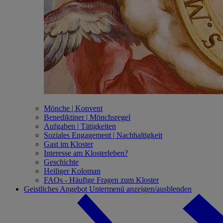
Mönche | Konvent
Benediktiner | Mönchsregel
Aufgaben | Tätigkeiten
Soziales Engagement | Nachhaltigkeit
Gast im Kloster
Interesse am Klosterleben?
Geschichte
Heiliger Koloman
FAQs - Häufige Fragen zum Kloster
Geistliches Angebot
Untermenü anzeigen/ausblenden