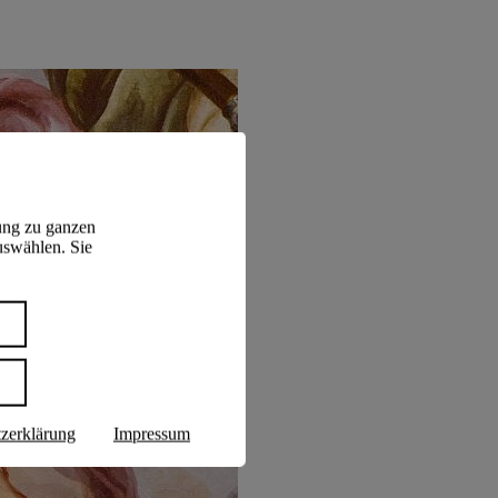
ung zu ganzen
uswählen. Sie
n
zerklärung
Impressum