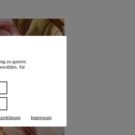
ung zu ganzen
uswählen. Sie
n
zerklärung
Impressum