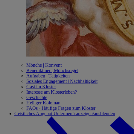
Mönche | Konvent
Benediktiner | Mönchsregel
Aufgaben | Tätigkeiten
Soziales Engagement | Nachhaltigkeit
Gast im Kloster
Interesse am Klosterleben?
Geschichte
Heiliger Koloman
FAQs - Häufige Fragen zum Kloster
Geistliches Angebot
Untermenü anzeigen/ausblenden