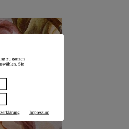
ung zu ganzen
uswählen. Sie
n
zerklärung
Impressum