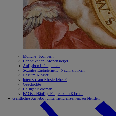
Mönche | Konvent
Benediktiner | Mönchsregel
Aufgaben | Tätigkeiten
Soziales Engagement | Nachhaltigkeit
Gast im Kloster
Interesse am Klosterleben?
Geschichte
Heiliger Koloman
FAQs - Häufige Fragen zum Kloster
Geistliches Angebot
Untermenü anzeigen/ausblenden