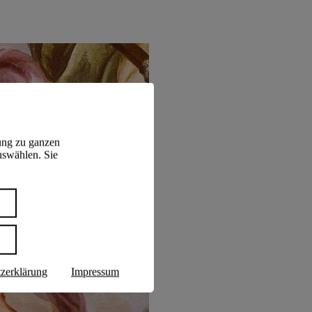
ung zu ganzen
uswählen. Sie
n
zerklärung
Impressum