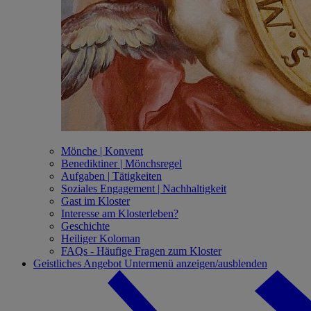
Mönche | Konvent
Benediktiner | Mönchsregel
Aufgaben | Tätigkeiten
Soziales Engagement | Nachhaltigkeit
Gast im Kloster
Interesse am Klosterleben?
Geschichte
Heiliger Koloman
FAQs - Häufige Fragen zum Kloster
Geistliches Angebot
Untermenü anzeigen/ausblenden