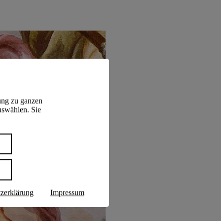
ung zu ganzen
uswählen. Sie
n
zerklärung
Impressum