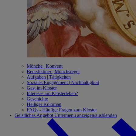
Mönche | Konvent
Benediktiner | Mönchsregel
Aufgaben | Tätigkeiten
Soziales Engagement | Nachhaltigkeit
Gast im Kloster
Interesse am Klosterleben?
Geschichte
Heiliger Koloman
FAQs - Häufige Fragen zum Kloster
Geistliches Angebot
Untermenü anzeigen/ausblenden