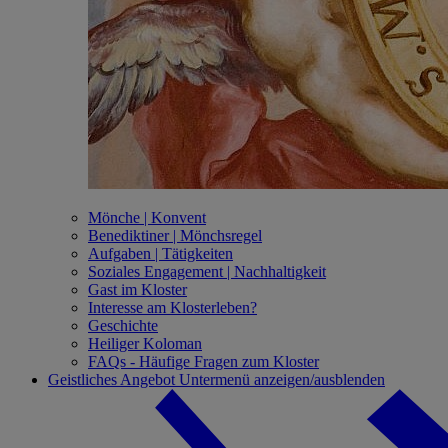
Mönche | Konvent
Benediktiner | Mönchsregel
Aufgaben | Tätigkeiten
Soziales Engagement | Nachhaltigkeit
Gast im Kloster
Interesse am Klosterleben?
Geschichte
Heiliger Koloman
FAQs - Häufige Fragen zum Kloster
Geistliches Angebot
Untermenü anzeigen/ausblenden