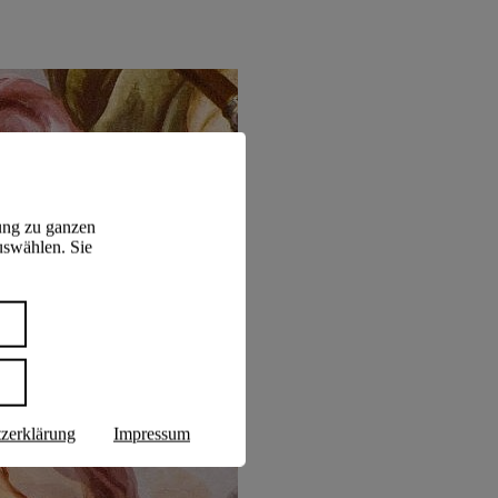
ung zu ganzen
uswählen. Sie
n
zerklärung
Impressum