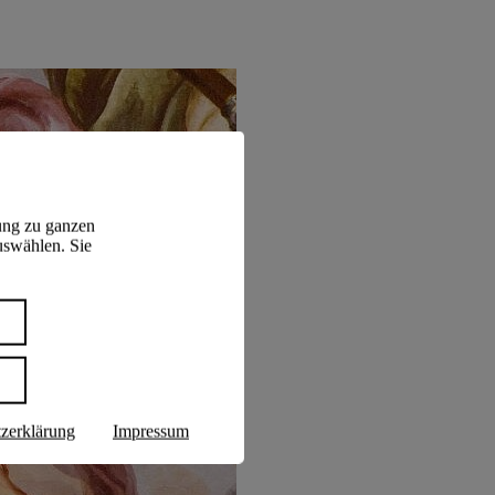
ung zu ganzen
uswählen. Sie
n
zerklärung
Impressum