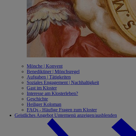
Mönche | Konvent
Benediktiner | Mönchsregel
Aufgaben | Tätigkeiten
Soziales Engagement | Nachhaltigkeit
Gast im Kloster
Interesse am Klosterleben?
Geschichte
Heiliger Koloman
FAQs - Häufige Fragen zum Kloster
Geistliches Angebot
Untermenü anzeigen/ausblenden