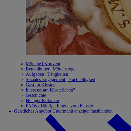
Mönche | Konvent
Benediktiner | Mönchsregel
Aufgaben | Tätigkeiten
Soziales Engagement | Nachhaltigkeit
Gast im Kloster
Interesse am Klosterleben?
Geschichte
Heiliger Koloman
FAQs - Häufige Fragen zum Kloster
Geistliches Angebot
Untermenü anzeigen/ausblenden