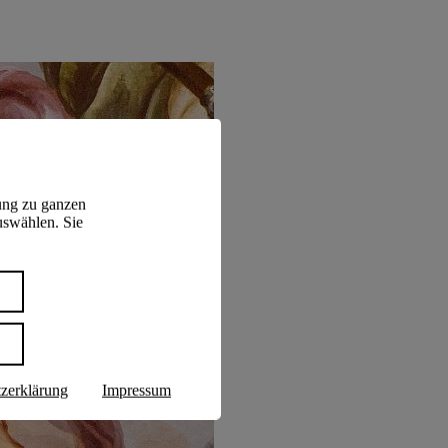
ung zu ganzen
uswählen. Sie
n
zerklärung
Impressum