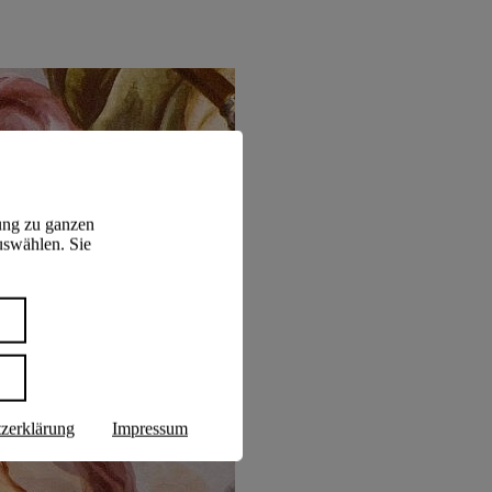
ung zu ganzen
uswählen. Sie
n
zerklärung
Impressum