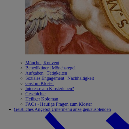
Mönche | Konvent
Benediktiner | Mönchsregel
Aufgaben | Tätigkeiten
Soziales Engagement | Nachhaltigkeit
Gast im Kloster
Interesse am Klosterleben?
Geschichte
Heiliger Koloman
FAQs - Häufige Fragen zum Kloster
Geistliches Angebot
Untermenü anzeigen/ausblenden