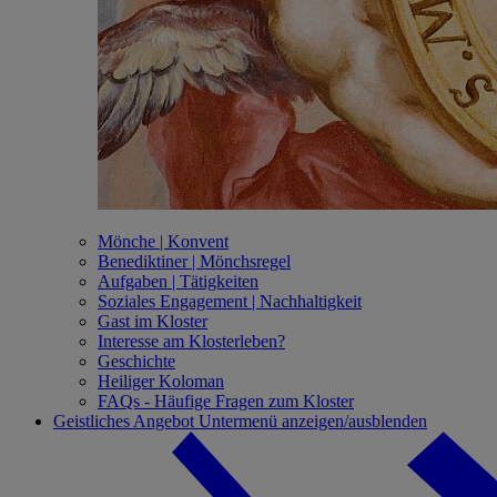
Mönche | Konvent
Benediktiner | Mönchsregel
Aufgaben | Tätigkeiten
Soziales Engagement | Nachhaltigkeit
Gast im Kloster
Interesse am Klosterleben?
Geschichte
Heiliger Koloman
FAQs - Häufige Fragen zum Kloster
Geistliches Angebot
Untermenü anzeigen/ausblenden