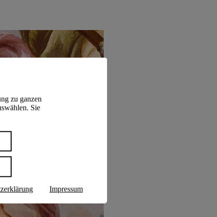
ung zu ganzen
uswählen. Sie
n
zerklärung
Impressum