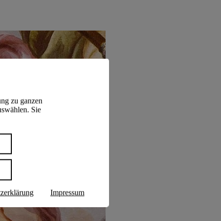
ung zu ganzen
uswählen. Sie
n
zerklärung
Impressum