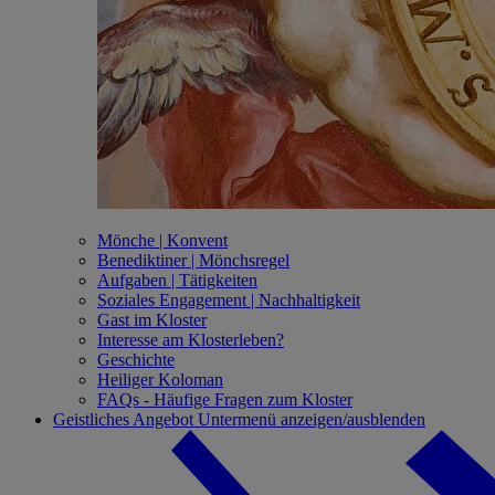
Mönche | Konvent
Benediktiner | Mönchsregel
Aufgaben | Tätigkeiten
Soziales Engagement | Nachhaltigkeit
Gast im Kloster
Interesse am Klosterleben?
Geschichte
Heiliger Koloman
FAQs - Häufige Fragen zum Kloster
Geistliches Angebot
Untermenü anzeigen/ausblenden