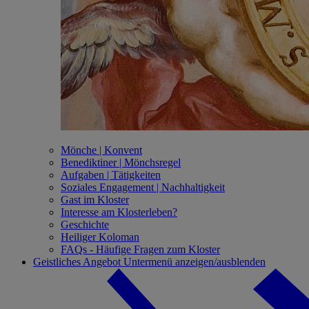
Mönche | Konvent
Benediktiner | Mönchsregel
Aufgaben | Tätigkeiten
Soziales Engagement | Nachhaltigkeit
Gast im Kloster
Interesse am Klosterleben?
Geschichte
Heiliger Koloman
FAQs - Häufige Fragen zum Kloster
Geistliches Angebot
Untermenü anzeigen/ausblenden