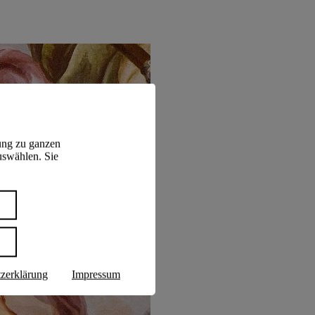
ung zu ganzen
uswählen. Sie
n
zerklärung
Impressum