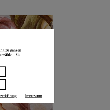
ung zu ganzen
uswählen. Sie
n
zerklärung
Impressum