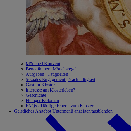
Mönche | Konvent
Benediktiner | Mönchsregel
Aufgaben | Tätigkeiten
Soziales Engagement | Nachhaltigkeit
Gast im Kloster
Interesse am Klosterleben?
Geschichte
Heiliger Koloman
FAQs - Häufige Fragen zum Kloster
Geistliches Angebot
Untermenü anzeigen/ausblenden