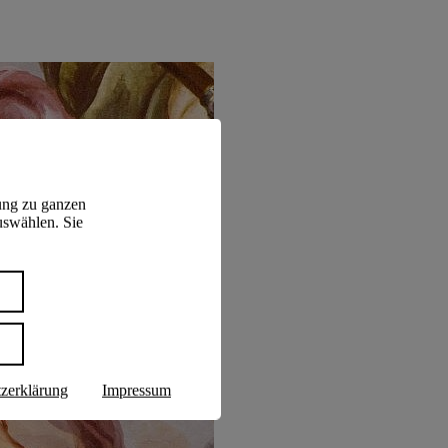
ung zu ganzen
uswählen. Sie
n
zerklärung
Impressum