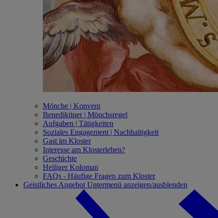
Mönche | Konvent
Benediktiner | Mönchsregel
Aufgaben | Tätigkeiten
Soziales Engagement | Nachhaltigkeit
Gast im Kloster
Interesse am Klosterleben?
Geschichte
Heiliger Koloman
FAQs - Häufige Fragen zum Kloster
Geistliches Angebot
Untermenü anzeigen/ausblenden