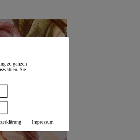
ung zu ganzen
uswählen. Sie
n
zerklärung
Impressum