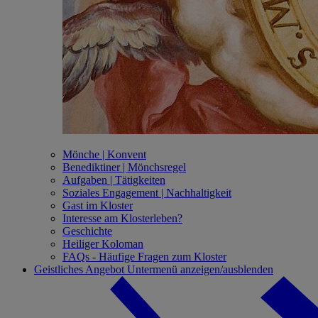
Mönche | Konvent
Benediktiner | Mönchsregel
Aufgaben | Tätigkeiten
Soziales Engagement | Nachhaltigkeit
Gast im Kloster
Interesse am Klosterleben?
Geschichte
Heiliger Koloman
FAQs - Häufige Fragen zum Kloster
Geistliches Angebot
Untermenü anzeigen/ausblenden