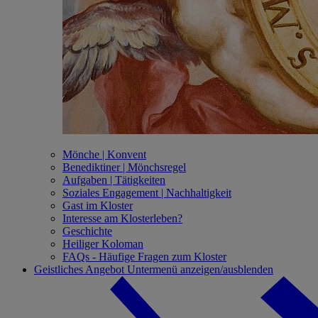
Mönche | Konvent
Benediktiner | Mönchsregel
Aufgaben | Tätigkeiten
Soziales Engagement | Nachhaltigkeit
Gast im Kloster
Interesse am Klosterleben?
Geschichte
Heiliger Koloman
FAQs - Häufige Fragen zum Kloster
Geistliches Angebot
Untermenü anzeigen/ausblenden