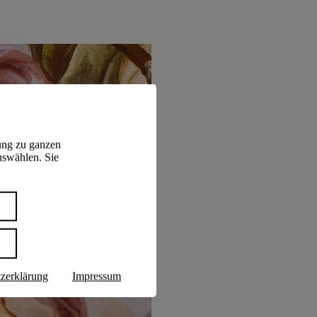
ung zu ganzen
uswählen. Sie
n
zerklärung
Impressum