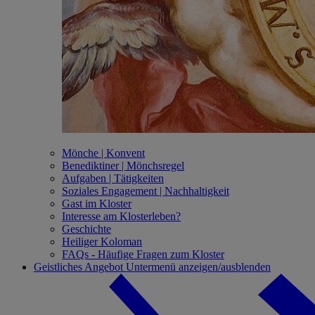
Mönche | Konvent
Benediktiner | Mönchsregel
Aufgaben | Tätigkeiten
Soziales Engagement | Nachhaltigkeit
Gast im Kloster
Interesse am Klosterleben?
Geschichte
Heiliger Koloman
FAQs - Häufige Fragen zum Kloster
Geistliches Angebot
Untermenü anzeigen/ausblenden