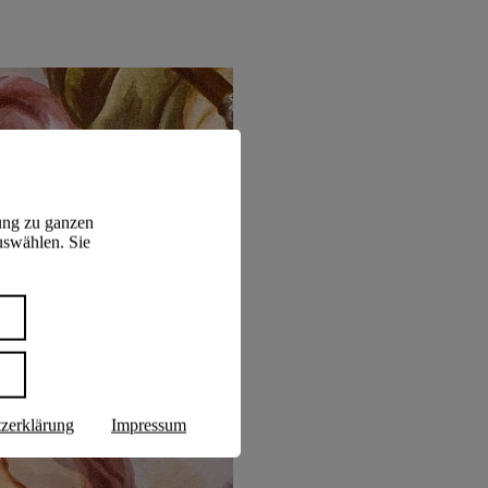
ung zu ganzen
uswählen. Sie
n
zerklärung
Impressum