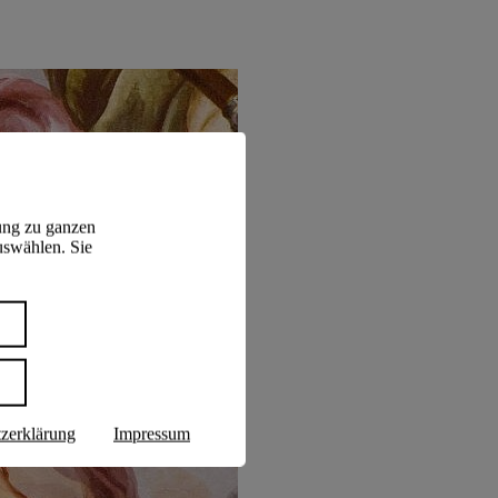
ung zu ganzen
uswählen. Sie
n
zerklärung
Impressum