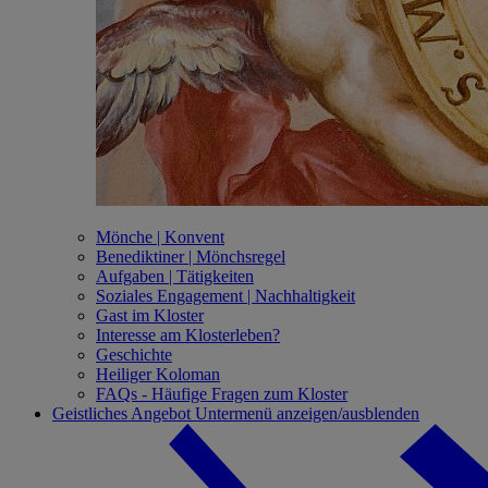
Mönche | Konvent
Benediktiner | Mönchsregel
Aufgaben | Tätigkeiten
Soziales Engagement | Nachhaltigkeit
Gast im Kloster
Interesse am Klosterleben?
Geschichte
Heiliger Koloman
FAQs - Häufige Fragen zum Kloster
Geistliches Angebot
Untermenü anzeigen/ausblenden