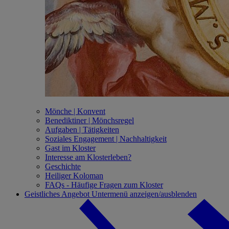
Mönche | Konvent
Benediktiner | Mönchsregel
Aufgaben | Tätigkeiten
Soziales Engagement | Nachhaltigkeit
Gast im Kloster
Interesse am Klosterleben?
Geschichte
Heiliger Koloman
FAQs - Häufige Fragen zum Kloster
Geistliches Angebot
Untermenü anzeigen/ausblenden