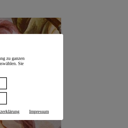
ung zu ganzen
uswählen. Sie
n
zerklärung
Impressum