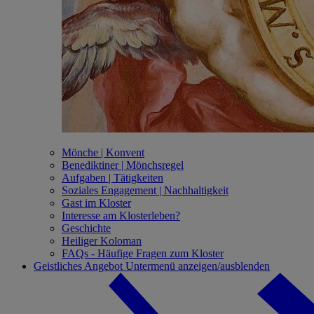
Mönche | Konvent
Benediktiner | Mönchsregel
Aufgaben | Tätigkeiten
Soziales Engagement | Nachhaltigkeit
Gast im Kloster
Interesse am Klosterleben?
Geschichte
Heiliger Koloman
FAQs - Häufige Fragen zum Kloster
Geistliches Angebot
Untermenü anzeigen/ausblenden