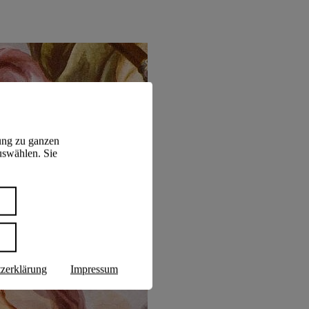
ung zu ganzen
uswählen. Sie
n
zerklärung
Impressum