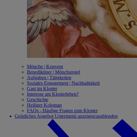
Mönche | Konvent
Benediktiner | Mönchsregel
Aufgaben | Tätigkeiten
Soziales Engagement | Nachhaltigkeit
Gast im Kloster
Interesse am Klosterleben?
Geschichte
Heiliger Koloman
FAQs - Häufige Fragen zum Kloster
Geistliches Angebot
Untermenü anzeigen/ausblenden