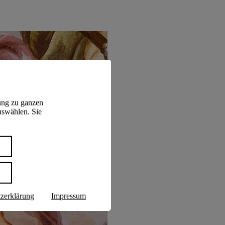
ung zu ganzen
uswählen. Sie
n
zerklärung
Impressum