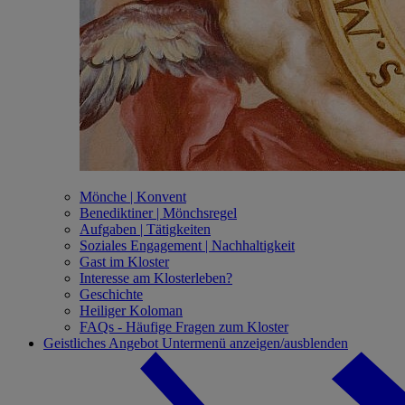
Mönche | Konvent
Benediktiner | Mönchsregel
Aufgaben | Tätigkeiten
Soziales Engagement | Nachhaltigkeit
Gast im Kloster
Interesse am Klosterleben?
Geschichte
Heiliger Koloman
FAQs - Häufige Fragen zum Kloster
Geistliches Angebot
Untermenü anzeigen/ausblenden