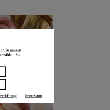
ung zu ganzen
uswählen. Sie
n
zerklärung
Impressum