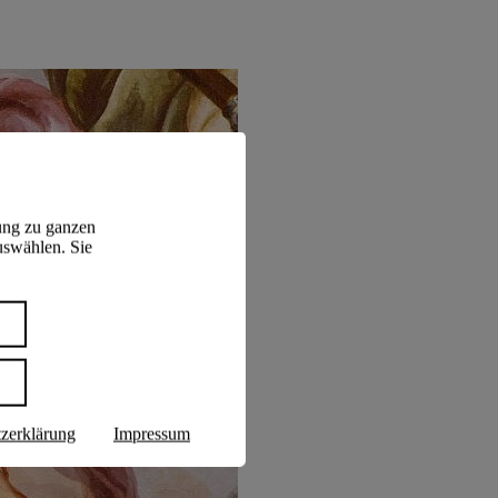
ung zu ganzen
uswählen. Sie
n
zerklärung
Impressum