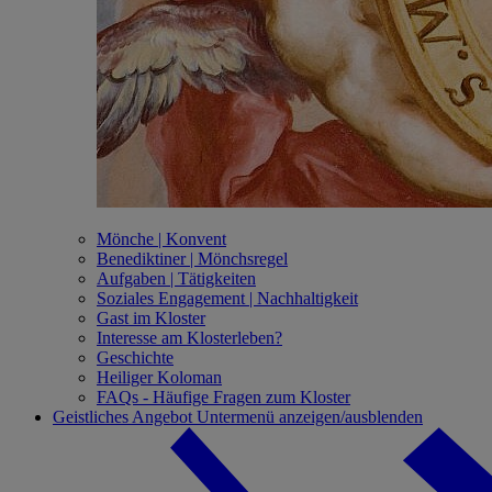
Mönche | Konvent
Benediktiner | Mönchsregel
Aufgaben | Tätigkeiten
Soziales Engagement | Nachhaltigkeit
Gast im Kloster
Interesse am Klosterleben?
Geschichte
Heiliger Koloman
FAQs - Häufige Fragen zum Kloster
Geistliches Angebot
Untermenü anzeigen/ausblenden