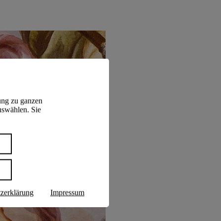
ung zu ganzen
uswählen. Sie
n
zerklärung
Impressum