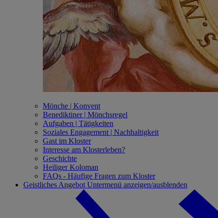
Mönche | Konvent
Benediktiner | Mönchsregel
Aufgaben | Tätigkeiten
Soziales Engagement | Nachhaltigkeit
Gast im Kloster
Interesse am Klosterleben?
Geschichte
Heiliger Koloman
FAQs - Häufige Fragen zum Kloster
Geistliches Angebot
Untermenü anzeigen/ausblenden