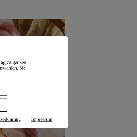
ung zu ganzen
uswählen. Sie
n
zerklärung
Impressum