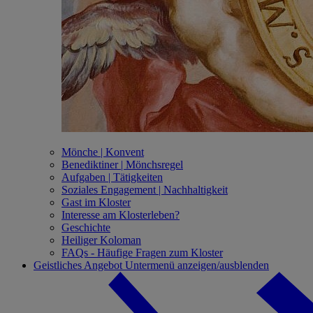
Mönche | Konvent
Benediktiner | Mönchsregel
Aufgaben | Tätigkeiten
Soziales Engagement | Nachhaltigkeit
Gast im Kloster
Interesse am Klosterleben?
Geschichte
Heiliger Koloman
FAQs - Häufige Fragen zum Kloster
Geistliches Angebot
Untermenü anzeigen/ausblenden