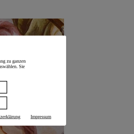
ung zu ganzen
uswählen. Sie
n
zerklärung
Impressum