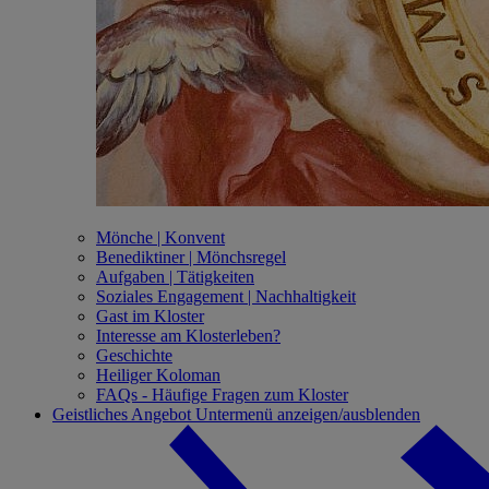
Mönche | Konvent
Benediktiner | Mönchsregel
Aufgaben | Tätigkeiten
Soziales Engagement | Nachhaltigkeit
Gast im Kloster
Interesse am Klosterleben?
Geschichte
Heiliger Koloman
FAQs - Häufige Fragen zum Kloster
Geistliches Angebot
Untermenü anzeigen/ausblenden