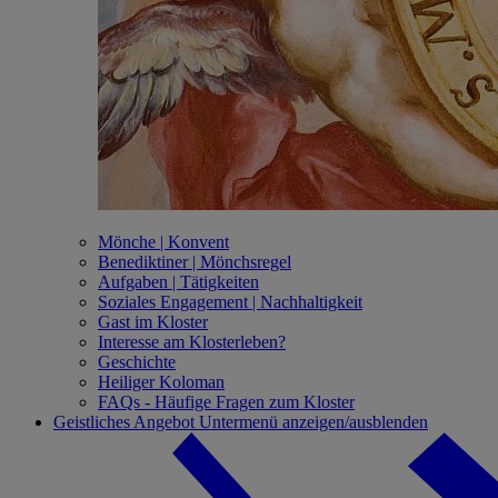
Mönche | Konvent
Benediktiner | Mönchsregel
Aufgaben | Tätigkeiten
Soziales Engagement | Nachhaltigkeit
Gast im Kloster
Interesse am Klosterleben?
Geschichte
Heiliger Koloman
FAQs - Häufige Fragen zum Kloster
Geistliches Angebot
Untermenü anzeigen/ausblenden