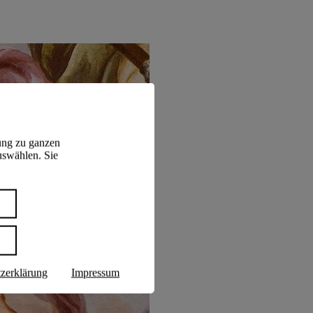
ung zu ganzen
uswählen. Sie
n
zerklärung
Impressum