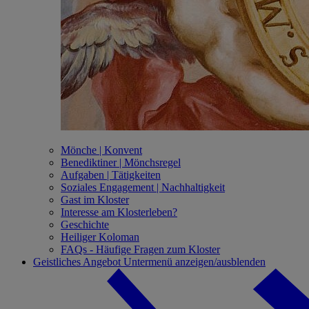
Mönche | Konvent
Benediktiner | Mönchsregel
Aufgaben | Tätigkeiten
Soziales Engagement | Nachhaltigkeit
Gast im Kloster
Interesse am Klosterleben?
Geschichte
Heiliger Koloman
FAQs - Häufige Fragen zum Kloster
Geistliches Angebot
Untermenü anzeigen/ausblenden