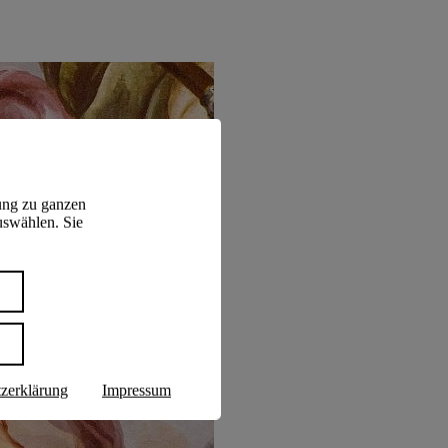
ung zu ganzen
uswählen. Sie
n
zerklärung
Impressum